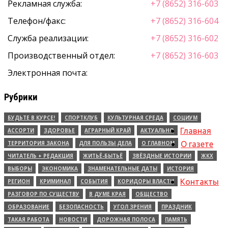
Рекламная служба:
+7 (8652) 316-603
Телефон/факс:
+7 (8652) 316-604
Служба реализации:
+7 (8652) 316-602
Производственный отдел:
+7 (8652) 316-603
Электронная почта:
Рубрики
БУДЬТЕ В КУРСЕ!
СПОРТКЛУБ
КУЛЬТУРНАЯ СРЕДА
СОЦИУМ
Главная
АССОРТИ
ЗДОРОВЬЕ
АГРАРНЫЙ КРАЙ
АКТУАЛЬНО
ТЕРРИТОРИЯ ЗАКОНА
ДЛЯ ПОЛЬЗЫ ДЕЛА
О ГЛАВНОМ
О газете
ЧИТАТЕЛЬ + РЕДАКЦИЯ
ЖИТЬЁ-БЫТЬЁ
ЗВЁЗДНЫЕ ИСТОРИИ
ЖКХ
ВЫБОРЫ
ЭКОНОМИКА
ЗНАМЕНАТЕЛЬНЫЕ ДАТЫ
ИСТОРИЯ
Контакты
РЕГИОН
КРИМИНАЛ
СОБЫТИЯ
КОРИДОРЫ ВЛАСТИ
РАЗГОВОР ПО СУЩЕСТВУ
В ДУМЕ КРАЯ
ОБЩЕСТВО
ОБРАЗОВАНИЕ
БЕЗОПАСНОСТЬ
УГОЛ ЗРЕНИЯ
ПРАЗДНИК
ТАКАЯ РАБОТА
НОВОСТИ
ДОРОЖНАЯ ПОЛОСА
ПАМЯТЬ