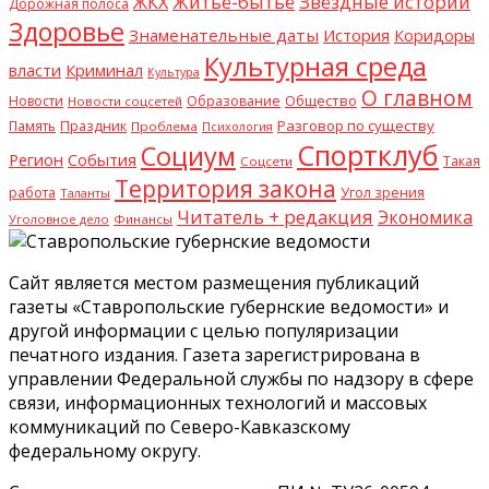
Житьё-бытьё
Звёздные истории
ЖКХ
Дорожная полоса
Здоровье
Знаменательные даты
История
Коридоры
Культурная среда
Криминал
власти
Культура
О главном
Общество
Новости
Образование
Новости соцсетей
Разговор по существу
Память
Праздник
Проблема
Психология
Спортклуб
Социум
Регион
События
Такая
Соцсети
Территория закона
работа
Угол зрения
Таланты
Читатель + редакция
Экономика
Уголовное дело
Финансы
Сайт является местом размещения публикаций
газеты «Ставропольские губернские ведомости» и
другой информации с целью популяризации
печатного издания. Газета зарегистрирована в
управлении Федеральной службы по надзору в сфере
связи, информационных технологий и массовых
коммуникаций по Северо-Кавказскому
федеральному округу.