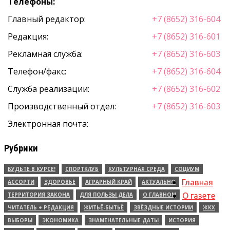
Телефоны:
Главный редактор:
+7 (8652) 316-604
Редакция:
+7 (8652) 316-601
Рекламная служба:
+7 (8652) 316-603
Телефон/факс:
+7 (8652) 316-604
Служба реализации:
+7 (8652) 316-602
Производственный отдел:
+7 (8652) 316-603
Электронная почта:
Рубрики
БУДЬТЕ В КУРСЕ!
СПОРТКЛУБ
КУЛЬТУРНАЯ СРЕДА
СОЦИУМ
Главная
АССОРТИ
ЗДОРОВЬЕ
АГРАРНЫЙ КРАЙ
АКТУАЛЬНО
ТЕРРИТОРИЯ ЗАКОНА
ДЛЯ ПОЛЬЗЫ ДЕЛА
О ГЛАВНОМ
О газете
ЧИТАТЕЛЬ + РЕДАКЦИЯ
ЖИТЬЁ-БЫТЬЁ
ЗВЁЗДНЫЕ ИСТОРИИ
ЖКХ
ВЫБОРЫ
ЭКОНОМИКА
ЗНАМЕНАТЕЛЬНЫЕ ДАТЫ
ИСТОРИЯ