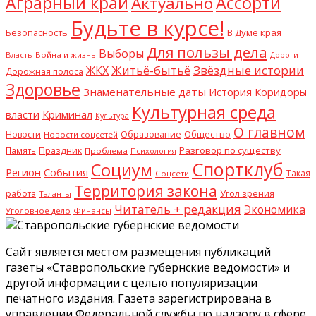
Аграрный край
Ассорти
Актуально
Будьте в курсе!
В Думе края
Безопасность
Для пользы дела
Выборы
Власть
Война и жизнь
Дороги
Житьё-бытьё
Звёздные истории
ЖКХ
Дорожная полоса
Здоровье
Знаменательные даты
История
Коридоры
Культурная среда
Криминал
власти
Культура
О главном
Общество
Новости
Образование
Новости соцсетей
Разговор по существу
Память
Праздник
Проблема
Психология
Спортклуб
Социум
Регион
События
Такая
Соцсети
Территория закона
работа
Угол зрения
Таланты
Читатель + редакция
Экономика
Уголовное дело
Финансы
Сайт является местом размещения публикаций
газеты «Ставропольские губернские ведомости» и
другой информации с целью популяризации
печатного издания. Газета зарегистрирована в
управлении Федеральной службы по надзору в сфере