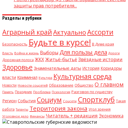
защиты прав потребителя...
Разделы и рубрики
Аграрный край
Ассорти
Актуально
Будьте в курсе!
В Думе края
Безопасность
Для пользы дела
Выборы
Власть
Война и жизнь
Дороги
Житьё-бытьё
Звёздные истории
ЖКХ
Дорожная полоса
Здоровье
Знаменательные даты
История
Коридоры
Культурная среда
Криминал
власти
Культура
О главном
Общество
Новости
Образование
Новости соцсетей
Разговор по существу
Праздник
Память
Проблема
Психология
Спортклуб
Социум
Регион
События
Такая
Соцсети
Территория закона
работа
Угол зрения
Таланты
Читатель + редакция
Экономика
Уголовное дело
Финансы