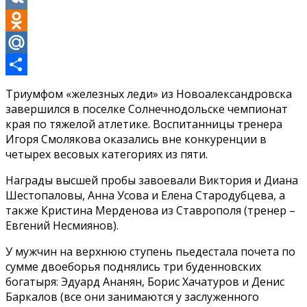
VK
Odnoklassniki
Mail.Ru
Отправить
Триумфом «железных леди» из Новоалександровска
завершился в поселке Солнечнодольске чемпионат
края по тяжелой атлетике. Воспитанницы тренера
Игоря Смолякова оказались вне конкуренции в
четырех весовых категориях из пяти.
Награды высшей пробы завоевали Виктория и Диана
Шестопаловы, Анна Усова и Елена Стародубцева, а
также Кристина Мерденова из Ставрополя (тренер –
Евгений Несмиянов).
У мужчин на верхнюю ступень пьедестала почета по
сумме двоеборья поднялись три буденновских
богатыря: Эдуард Ананян, Борис Хачатуров и Денис
Баркалов (все они занимаются у заслуженного