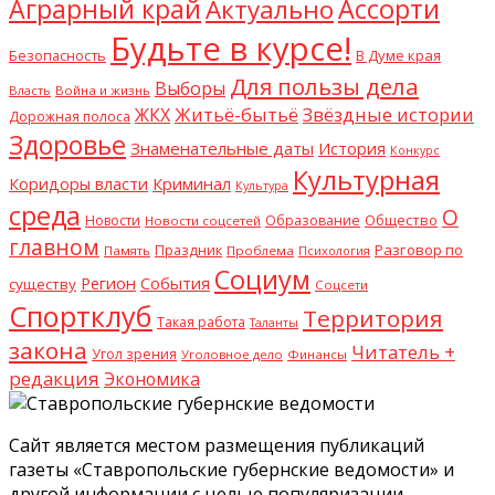
Аграрный край
Ассорти
Актуально
Будьте в курсе!
В Думе края
Безопасность
Для пользы дела
Выборы
Власть
Война и жизнь
Житьё-бытьё
Звёздные истории
ЖКХ
Дорожная полоса
Здоровье
Знаменательные даты
История
Конкурс
Культурная
Криминал
Коридоры власти
Культура
среда
О
Общество
Новости
Образование
Новости соцсетей
главном
Разговор по
Праздник
Память
Проблема
Психология
Социум
Регион
События
существу
Соцсети
Спортклуб
Территория
Такая работа
Таланты
закона
Читатель +
Угол зрения
Уголовное дело
Финансы
редакция
Экономика
Сайт является местом размещения публикаций
газеты «Ставропольские губернские ведомости» и
другой информации с целью популяризации