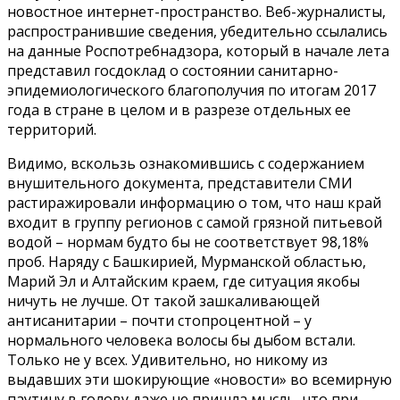
новостное интернет-пространство. Веб-журналисты,
распространившие сведения, убедительно ссылались
на данные Роспотребнадзора, который в начале лета
представил госдоклад о состоянии санитарно-
эпидемиологического благополучия по итогам 2017
года в стране в целом и в разрезе отдельных ее
территорий.
Видимо, вскользь ознакомившись с содержанием
внушительного документа, представители СМИ
растиражировали информацию о том, что наш край
входит в группу регионов с самой грязной питьевой
водой – нормам будто бы не соответствует 98,18%
проб. Наряду с Башкирией, Мурманской областью,
Марий Эл и Алтайским краем, где ситуация якобы
ничуть не лучше. От такой зашкаливающей
антисанитарии – почти стопроцентной – у
нормального человека волосы бы дыбом встали.
Только не у всех. Удивительно, но никому из
выдавших эти шокирующие «новости» во всемирную
паутину в голову даже не пришла мысль, что при