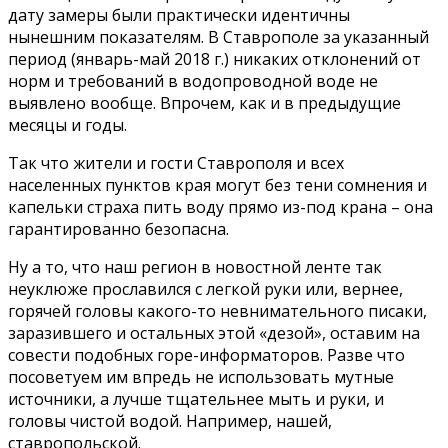
дату замеры были практически идентичны
нынешним показателям. В Ставрополе за указанный
период (январь-май 2018 г.) никаких отклонений от
норм и требований в водопроводной воде не
выявлено вообще. Впрочем, как и в предыдущие
месяцы и годы.
Так что жители и гости Ставрополя и всех
населенных пунктов края могут без тени сомнения и
капельки страха пить воду прямо из-под крана – она
гарантированно безопасна.
Ну а то, что наш регион в новостной ленте так
неуклюже прославился с легкой руки или, вернее,
горячей головы какого-то невнимательного писаки,
заразившего и остальных этой «дезой», оставим на
совести подобных горе-информаторов. Разве что
посоветуем им впредь не использовать мутные
источники, а лучше тщательнее мыть и руки, и
головы чистой водой. Например, нашей,
ставропольской.