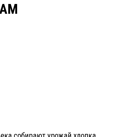
ЛАМ
века собирают урожай хлопка