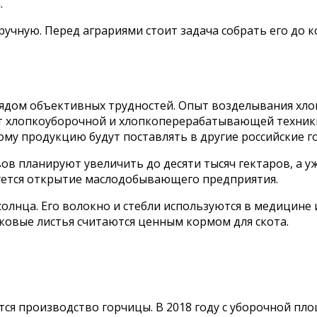
.
чную. Перед аграриями стоит задача собрать его до ко
ядом объективных трудностей. Опыт возделывания хлоп
т хлопкоуборочной и хлопкоперерабатывающей техники,
му продукцию будут поставлять в другие российские г
в планируют увеличить до десяти тысяч гектаров, а уж
уется открытие маслодобывающего предприятия.
солнца. Его волокно и стебли используются в медицине
ковые листья считаются ценным кормом для скота.
ся производство горчицы. В 2018 году с уборочной пло