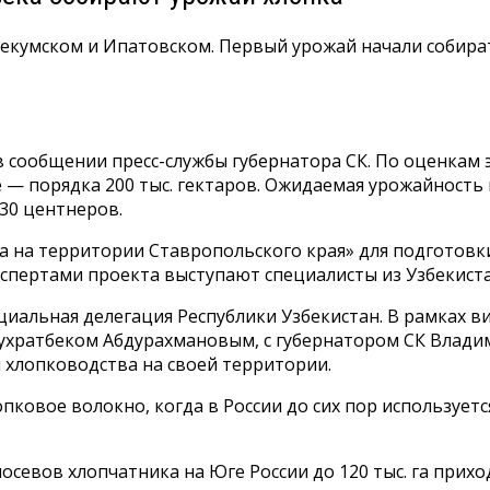
фтекумском и Ипатовском. Первый урожай начали собир
 в сообщении пресс-службы губернатора СК. По оценкам
 порядка 200 тыс. гектаров. Ожидаемая урожайность пл
30 центнеров.
на территории Ставропольского края» для подготовки
кспертами проекта выступают специалисты из Узбекиста
иальная делегация Республики Узбекистан. В рамках ви
ухратбеком Абдурахмановым, с губернатором СК Влади
я хлопководства на своей территории.
лопковое волокно, когда в России до сих пор использует
посевов хлопчатника на Юге России до 120 тыс. га при