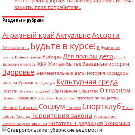
Роспотребнадзор 4,5 тысячи обращений Система
защиты прав потребителя...
Разделы и рубрики
Аграрный край
Ассорти
Актуально
Будьте в курсе!
В Думе края
Безопасность
Для пользы дела
Выборы
Власть
Война и жизнь
Дороги
Житьё-бытьё
Звёздные истории
ЖКХ
Дорожная полоса
Здоровье
Знаменательные даты
История
Коридоры
Культурная среда
Криминал
власти
Культура
О главном
Общество
Новости
Образование
Новости соцсетей
Разговор по существу
Праздник
Память
Проблема
Психология
Спортклуб
Социум
Регион
События
Такая
Соцсети
Территория закона
работа
Угол зрения
Таланты
Читатель + редакция
Экономика
Уголовное дело
Финансы