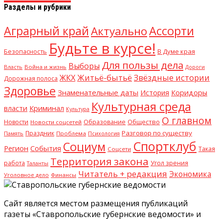
Разделы и рубрики
Аграрный край
Ассорти
Актуально
Будьте в курсе!
В Думе края
Безопасность
Для пользы дела
Выборы
Власть
Война и жизнь
Дороги
Житьё-бытьё
Звёздные истории
ЖКХ
Дорожная полоса
Здоровье
Знаменательные даты
История
Коридоры
Культурная среда
Криминал
власти
Культура
О главном
Общество
Новости
Образование
Новости соцсетей
Разговор по существу
Праздник
Память
Проблема
Психология
Спортклуб
Социум
Регион
События
Такая
Соцсети
Территория закона
работа
Угол зрения
Таланты
Читатель + редакция
Экономика
Уголовное дело
Финансы
Сайт является местом размещения публикаций
газеты «Ставропольские губернские ведомости» и