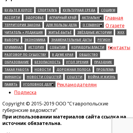
БУДЬТЕ В КУРСЕ!
СПОРТКЛУБ
КУЛЬТУРНАЯ СРЕДА
СОЦИУМ
Главная
АССОРТИ
ЗДОРОВЬЕ
АГРАРНЫЙ КРАЙ
АКТУАЛЬНО
ТЕРРИТОРИЯ ЗАКОНА
ДЛЯ ПОЛЬЗЫ ДЕЛА
О ГЛАВНОМ
О газете
ЧИТАТЕЛЬ + РЕДАКЦИЯ
ЖИТЬЁ-БЫТЬЁ
ЗВЁЗДНЫЕ ИСТОРИИ
ЖКХ
ВЫБОРЫ
ЭКОНОМИКА
ЗНАМЕНАТЕЛЬНЫЕ ДАТЫ
РЕГИОН
Контакты
КРИМИНАЛ
ИСТОРИЯ
СОБЫТИЯ
КОРИДОРЫ ВЛАСТИ
РАЗГОВОР ПО СУЩЕСТВУ
В ДУМЕ КРАЯ
ОБЩЕСТВО
ОБРАЗОВАНИЕ
БЕЗОПАСНОСТЬ
УГОЛ ЗРЕНИЯ
ПРАЗДНИК
ТАКАЯ РАБОТА
НОВОСТИ
ДОРОЖНАЯ ПОЛОСА
ПРОБЛЕМА
ФИНАНСЫ
НОВОСТИ СОЦСЕТЕЙ
СОЦСЕТИ
ВОЙНА И ЖИЗНЬ
Рекламодателям
ПАМЯТЬ
УГОЛОВНОЕ ДЕЛО
Подписка
Copyright © 2015-2019 ООО "Ставропольские
губернские ведомости"
При использовании материалов сайта ссылка на
источник обязательна.