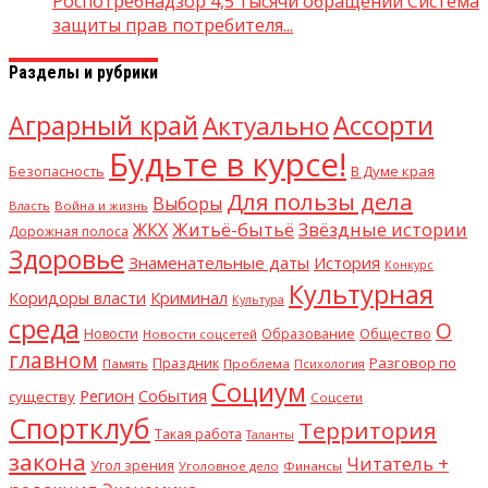
Роспотребнадзор 4,5 тысячи обращений Система
защиты прав потребителя...
Разделы и рубрики
Аграрный край
Ассорти
Актуально
Будьте в курсе!
В Думе края
Безопасность
Для пользы дела
Выборы
Власть
Война и жизнь
Житьё-бытьё
Звёздные истории
ЖКХ
Дорожная полоса
Здоровье
Знаменательные даты
История
Конкурс
Культурная
Криминал
Коридоры власти
Культура
среда
О
Общество
Новости
Образование
Новости соцсетей
главном
Разговор по
Праздник
Память
Проблема
Психология
Социум
Регион
События
существу
Соцсети
Спортклуб
Территория
Такая работа
Таланты
закона
Читатель +
Угол зрения
Уголовное дело
Финансы