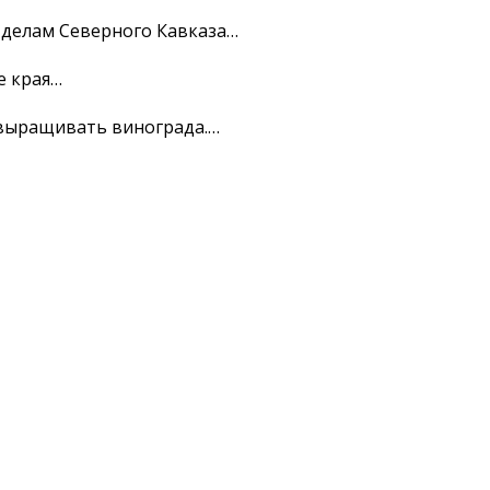
делам Северного Кавказа…
е края…
 выращивать винограда.…