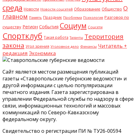
среда
О
Общество
Новости
Образование
Новости соцсетей
главном
Разговор по
Праздник
Память
Проблема
Психология
Социум
Регион
События
существу
Соцсети
Спортклуб
Территория
Такая работа
Таланты
закона
Читатель +
Угол зрения
Уголовное дело
Финансы
редакция
Экономика
Сайт является местом размещения публикаций
газеты «Ставропольские губернские ведомости» и
другой информации с целью популяризации
печатного издания. Газета зарегистрирована в
управлении Федеральной службы по надзору в сфере
связи, информационных технологий и массовых
коммуникаций по Северо-Кавказскому
федеральному округу.
Свидетельство о регистрации ПИ № ТУ26-00594