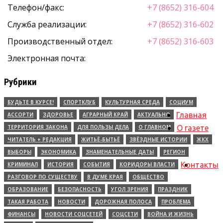
Телефон/факс:
+7 (8652) 316-604
Служба реализации:
+7 (8652) 316-602
Производственный отдел:
+7 (8652) 316-603
Электронная почта:
Рубрики
БУДЬТЕ В КУРСЕ!
СПОРТКЛУБ
КУЛЬТУРНАЯ СРЕДА
СОЦИУМ
Главная
АССОРТИ
ЗДОРОВЬЕ
АГРАРНЫЙ КРАЙ
АКТУАЛЬНО
ТЕРРИТОРИЯ ЗАКОНА
ДЛЯ ПОЛЬЗЫ ДЕЛА
О ГЛАВНОМ
О газете
ЧИТАТЕЛЬ + РЕДАКЦИЯ
ЖИТЬЁ-БЫТЬЁ
ЗВЁЗДНЫЕ ИСТОРИИ
ЖКХ
ВЫБОРЫ
ЭКОНОМИКА
ЗНАМЕНАТЕЛЬНЫЕ ДАТЫ
РЕГИОН
Контакты
КРИМИНАЛ
ИСТОРИЯ
СОБЫТИЯ
КОРИДОРЫ ВЛАСТИ
РАЗГОВОР ПО СУЩЕСТВУ
В ДУМЕ КРАЯ
ОБЩЕСТВО
ОБРАЗОВАНИЕ
БЕЗОПАСНОСТЬ
УГОЛ ЗРЕНИЯ
ПРАЗДНИК
ТАКАЯ РАБОТА
НОВОСТИ
ДОРОЖНАЯ ПОЛОСА
ПРОБЛЕМА
ФИНАНСЫ
НОВОСТИ СОЦСЕТЕЙ
СОЦСЕТИ
ВОЙНА И ЖИЗНЬ