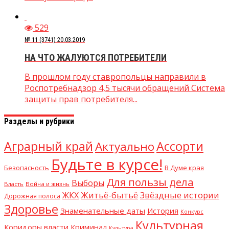
529
№ 11 (3741) 20.03.2019
НА ЧТО ЖАЛУЮТСЯ ПОТРЕБИТЕЛИ
В прошлом году ставропольцы направили в
Роспотребнадзор 4,5 тысячи обращений Система
защиты прав потребителя...
Разделы и рубрики
Аграрный край
Ассорти
Актуально
Будьте в курсе!
В Думе края
Безопасность
Для пользы дела
Выборы
Власть
Война и жизнь
Житьё-бытьё
Звёздные истории
ЖКХ
Дорожная полоса
Здоровье
Знаменательные даты
История
Конкурс
Культурная
Криминал
Коридоры власти
Культура