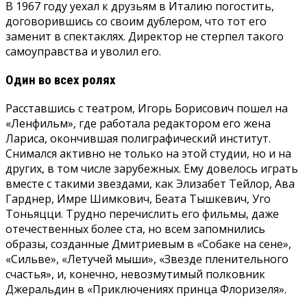
В 1967 году уехал к друзьям в Италию погостить,
договорившись со своим дублером, что тот его
заменит в спектаклях. Директор не стерпел такого
самоуправства и уволил его.
Один во всех ролях
Расставшись с театром, Игорь Борисович пошел на
«Ленфильм», где работала редактором его жена
Лариса, окончившая полиграфический институт.
Снимался активно не только на этой студии, но и на
других, в том числе зарубежных. Ему довелось играть
вместе с такими звездами, как Элизабет Тейлор, Ава
Гарднер, Имре Шимкович, Беата Тышкевич, Уго
Тоньяцци. Трудно перечислить его фильмы, даже
отечественных более ста, но всем запомнились
образы, созданные Дмитриевым в «Собаке на сене»,
«Сильве», «Летучей мыши», «Звезде пленительного
счастья», и, конечно, невозмутимый полковник
Джеральдин в «Приключениях принца Флоризеля».