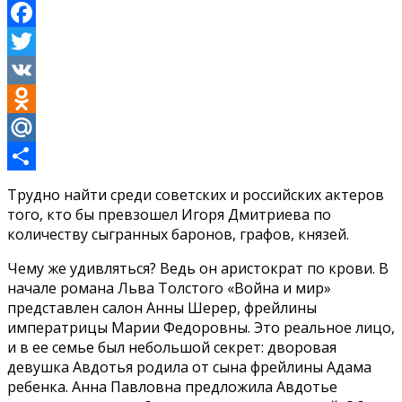
Facebook
Twitter
VK
Odnoklassniki
Mail.Ru
Отправить
Трудно найти среди советских и российских актеров
того, кто бы превзошел Игоря Дмитриева по
количеству сыгранных баронов, графов, князей.
Чему же удивляться? Ведь он аристократ по крови. В
начале романа Льва Толстого «Война и мир»
представлен салон Анны Шерер, фрейлины
императрицы Марии Федоровны. Это реальное лицо,
и в ее семье был небольшой секрет: дворовая
девушка Авдотья родила от сына фрейлины Адама
ребенка. Анна Павловна предложила Авдотье