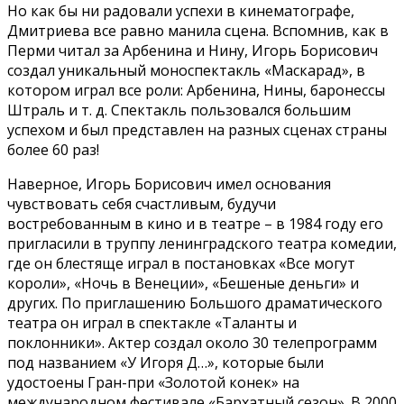
Но как бы ни радовали успехи в кинематографе,
Дмитриева все равно манила сцена. Вспомнив, как в
Перми читал за Арбенина и Нину, Игорь Борисович
создал уникальный моноспектакль «Маскарад», в
котором играл все роли: Арбенина, Нины, баронессы
Штраль и т. д. Спектакль пользовался большим
успехом и был представлен на разных сценах страны
более 60 раз!
Наверное, Игорь Борисович имел основания
чувствовать себя счастливым, будучи
востребованным в кино и в театре – в 1984 году его
пригласили в труппу ленинградского театра комедии,
где он блестяще играл в постановках «Все могут
короли», «Ночь в Венеции», «Бешеные деньги» и
других. По приглашению Большого драматического
театра он играл в спектакле «Таланты и
поклонники». Актер создал около 30 телепрограмм
под названием «У Игоря Д…», которые были
удостоены Гран-при «Золотой конек» на
международном фестивале «Бархатный сезон». В 2000