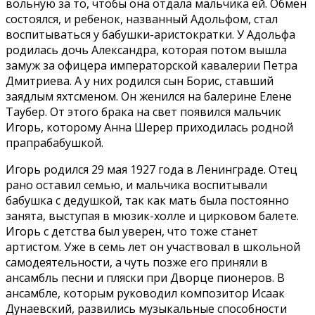
вольную за то, чтобы она отдала мальчика ей. Обмен
состоялся, и ребенок, названный Адольфом, стал
воспитываться у бабушки-аристократки. У Адольфа
родилась дочь Александра, которая потом вышла
замуж за офицера императорской кавалерии Петра
Дмитриева. А у них родился сын Борис, ставший
заядлым яхтсменом. Он женился на балерине Елене
Таубер. От этого брака на свет появился мальчик
Игорь, которому Анна Шерер приходилась родной
прапрабабушкой.
Игорь родился 29 мая 1927 года в Ленинграде. Отец
рано оставил семью, и мальчика воспитывали
бабушка с дедушкой, так как мать была постоянно
занята, выступая в мюзик-холле и цирковом балете.
Игорь с детства был уверен, что тоже станет
артистом. Уже в семь лет он участвовал в школьной
самодеятельности, а чуть позже его приняли в
ансамбль песни и пляски при Дворце пионеров. В
ансамбле, которым руководил композитор Исаак
Дунаевский, развились музыкальные способности