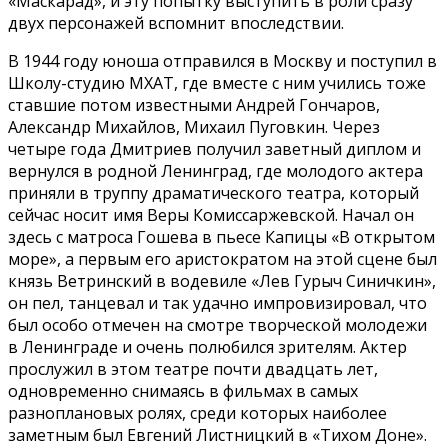
«Маскарад», и эту попытку выступить в роли сразу
двух персонажей вспомнит впоследствии.
В 1944 году юноша отправился в Москву и поступил в
Школу-студию МХАТ, где вместе с ним учились тоже
ставшие потом известными Андрей Гончаров,
Александр Михайлов, Михаил Пуговкин. Через
четыре года Дмитриев получил заветный диплом и
вернулся в родной Ленинград, где молодого актера
приняли в труппу драматического театра, который
сейчас носит имя Веры Комиссаржевской. Начал он
здесь с матроса Гошева в пьесе Капицы «В открытом
море», а первым его аристократом на этой сцене был
князь Ветринский в водевиле «Лев Гурыч Синичкин»,
он пел, танцевал и так удачно импровизировал, что
был особо отмечен на смотре творческой молодежи
в Ленинграде и очень полюбился зрителям. Актер
прослужил в этом театре почти двадцать лет,
одновременно снимаясь в фильмах в самых
разноплановых ролях, среди которых наиболее
заметным был Евгений Листницкий в «Тихом Доне».