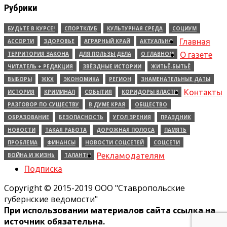
Рубрики
БУДЬТЕ В КУРСЕ!
СПОРТКЛУБ
КУЛЬТУРНАЯ СРЕДА
СОЦИУМ
Главная
АССОРТИ
ЗДОРОВЬЕ
АГРАРНЫЙ КРАЙ
АКТУАЛЬНО
ТЕРРИТОРИЯ ЗАКОНА
ДЛЯ ПОЛЬЗЫ ДЕЛА
О ГЛАВНОМ
О газете
ЧИТАТЕЛЬ + РЕДАКЦИЯ
ЗВЁЗДНЫЕ ИСТОРИИ
ЖИТЬЁ-БЫТЬЁ
ВЫБОРЫ
ЖКХ
ЭКОНОМИКА
РЕГИОН
ЗНАМЕНАТЕЛЬНЫЕ ДАТЫ
Контакты
ИСТОРИЯ
КРИМИНАЛ
СОБЫТИЯ
КОРИДОРЫ ВЛАСТИ
РАЗГОВОР ПО СУЩЕСТВУ
В ДУМЕ КРАЯ
ОБЩЕСТВО
ОБРАЗОВАНИЕ
БЕЗОПАСНОСТЬ
УГОЛ ЗРЕНИЯ
ПРАЗДНИК
НОВОСТИ
ТАКАЯ РАБОТА
ДОРОЖНАЯ ПОЛОСА
ПАМЯТЬ
ПРОБЛЕМА
ФИНАНСЫ
НОВОСТИ СОЦСЕТЕЙ
СОЦСЕТИ
Рекламодателям
ВОЙНА И ЖИЗНЬ
ТАЛАНТЫ
Подписка
Copyright © 2015-2019 ООО "Ставропольские
губернские ведомости"
При использовании материалов сайта ссылка на
источник обязательна.