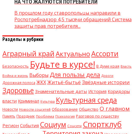
НА ЧТО ЖАЛУЮТСЯ ПОТРЕБИТЕЛИ
В прошлом году ставропольцы направили в
Роспотребнадзор 4,5 тысячи обращений Система
защиты прав потребителя...
Разделы и рубрики
Аграрный край
Ассорти
Актуально
Будьте в курсе!
В Думе края
Безопасность
Власть
Для пользы дела
Выборы
Война и жизнь
Дороги
Житьё-бытьё
Звёздные истории
ЖКХ
Дорожная полоса
Здоровье
Знаменательные даты
История
Коридоры
Культурная среда
Криминал
власти
Культура
О главном
Общество
Новости
Образование
Новости соцсетей
Разговор по существу
Память
Праздник
Проблема
Психология
Спортклуб
Социум
Регион
События
Соцсети
Территория закона