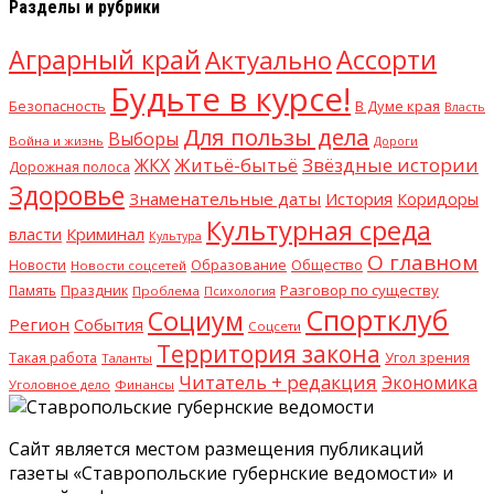
Разделы и рубрики
Аграрный край
Ассорти
Актуально
Будьте в курсе!
В Думе края
Безопасность
Власть
Для пользы дела
Выборы
Война и жизнь
Дороги
Житьё-бытьё
Звёздные истории
ЖКХ
Дорожная полоса
Здоровье
Знаменательные даты
История
Коридоры
Культурная среда
Криминал
власти
Культура
О главном
Общество
Новости
Образование
Новости соцсетей
Разговор по существу
Память
Праздник
Проблема
Психология
Спортклуб
Социум
Регион
События
Соцсети
Территория закона
Такая работа
Угол зрения
Таланты
Читатель + редакция
Экономика
Уголовное дело
Финансы
Сайт является местом размещения публикаций
газеты «Ставропольские губернские ведомости» и