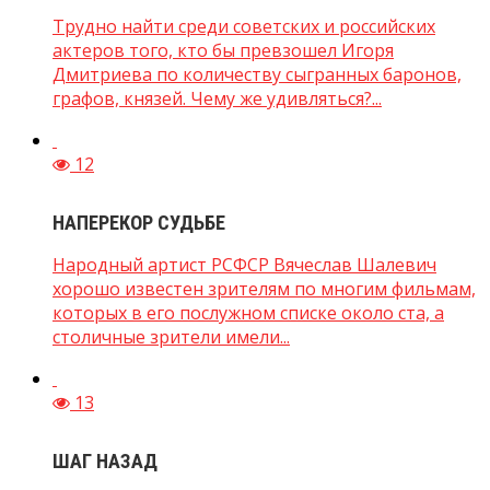
Трудно найти среди советских и российских
актеров того, кто бы превзошел Игоря
Дмитриева по количеству сыгранных баронов,
графов, князей. Чему же удивляться?...
12
НАПЕРЕКОР СУДЬБЕ
Народный артист РСФСР Вячеслав Шалевич
хорошо известен зрителям по многим фильмам,
которых в его послужном списке около ста, а
столичные зрители имели...
13
ШАГ НАЗАД