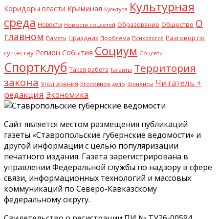
Культурная
Криминал
Коридоры власти
Культура
среда
О
Общество
Новости
Образование
Новости соцсетей
главном
Разговор по
Праздник
Память
Проблема
Психология
Социум
Регион
События
существу
Соцсети
Спортклуб
Территория
Такая работа
Таланты
закона
Читатель +
Угол зрения
Уголовное дело
Финансы
редакция
Экономика
Сайт является местом размещения публикаций
газеты «Ставропольские губернские ведомости» и
другой информации с целью популяризации
печатного издания. Газета зарегистрирована в
управлении Федеральной службы по надзору в сфере
связи, информационных технологий и массовых
коммуникаций по Северо-Кавказскому
федеральному округу.
Свидетельство о регистрации ПИ № ТУ26-00594