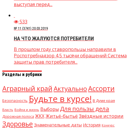
выступая перед...
533
№ 11 (3741) 20.03.2019
НА ЧТО ЖАЛУЮТСЯ ПОТРЕБИТЕЛИ
В прошлом году ставропольцы направили в
Роспотребнадзор 4,5 тысячи обращений Система
защиты прав потребителя...
Разделы и рубрики
Аграрный край
Ассорти
Актуально
Будьте в курсе!
В Думе края
Безопасность
Для пользы дела
Выборы
Власть
Война и жизнь
Житьё-бытьё
Звёздные истории
ЖКХ
Дорожная полоса
Здоровье
Знаменательные даты
История
Конкурс