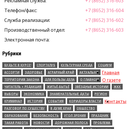
Рекламная служба:
+7 (8652) 316-603
Телефон/факс:
+7 (8652) 316-604
Служба реализации:
+7 (8652) 316-602
Производственный отдел:
+7 (8652) 316-603
Электронная почта:
Рубрики
БУДЬТЕ В КУРСЕ!
СПОРТКЛУБ
КУЛЬТУРНАЯ СРЕДА
СОЦИУМ
Главная
АССОРТИ
ЗДОРОВЬЕ
АГРАРНЫЙ КРАЙ
АКТУАЛЬНО
ТЕРРИТОРИЯ ЗАКОНА
ДЛЯ ПОЛЬЗЫ ДЕЛА
О ГЛАВНОМ
О газете
ЧИТАТЕЛЬ + РЕДАКЦИЯ
ЖИТЬЁ-БЫТЬЁ
ЗВЁЗДНЫЕ ИСТОРИИ
ЖКХ
ВЫБОРЫ
ЭКОНОМИКА
ЗНАМЕНАТЕЛЬНЫЕ ДАТЫ
РЕГИОН
Контакты
КРИМИНАЛ
ИСТОРИЯ
СОБЫТИЯ
КОРИДОРЫ ВЛАСТИ
РАЗГОВОР ПО СУЩЕСТВУ
В ДУМЕ КРАЯ
ОБЩЕСТВО
ОБРАЗОВАНИЕ
БЕЗОПАСНОСТЬ
УГОЛ ЗРЕНИЯ
ПРАЗДНИК
ТАКАЯ РАБОТА
НОВОСТИ
ДОРОЖНАЯ ПОЛОСА
ПРОБЛЕМА