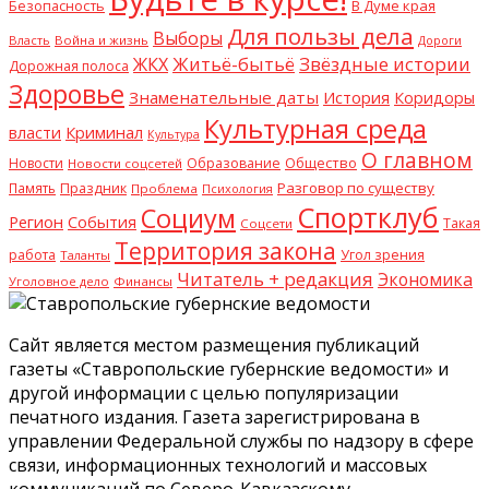
В Думе края
Безопасность
Для пользы дела
Выборы
Власть
Война и жизнь
Дороги
Житьё-бытьё
Звёздные истории
ЖКХ
Дорожная полоса
Здоровье
Знаменательные даты
История
Коридоры
Культурная среда
Криминал
власти
Культура
О главном
Общество
Новости
Образование
Новости соцсетей
Разговор по существу
Память
Праздник
Проблема
Психология
Спортклуб
Социум
Регион
События
Такая
Соцсети
Территория закона
работа
Угол зрения
Таланты
Читатель + редакция
Экономика
Уголовное дело
Финансы
Сайт является местом размещения публикаций
газеты «Ставропольские губернские ведомости» и
другой информации с целью популяризации
печатного издания. Газета зарегистрирована в
управлении Федеральной службы по надзору в сфере
связи, информационных технологий и массовых