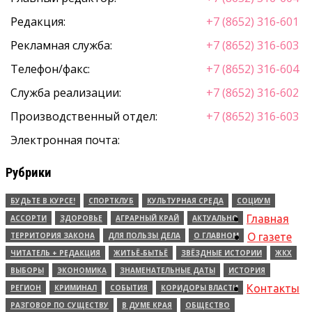
Редакция:
+7 (8652) 316-601
Рекламная служба:
+7 (8652) 316-603
Телефон/факс:
+7 (8652) 316-604
Служба реализации:
+7 (8652) 316-602
Производственный отдел:
+7 (8652) 316-603
Электронная почта:
Рубрики
БУДЬТЕ В КУРСЕ!
СПОРТКЛУБ
КУЛЬТУРНАЯ СРЕДА
СОЦИУМ
Главная
АССОРТИ
ЗДОРОВЬЕ
АГРАРНЫЙ КРАЙ
АКТУАЛЬНО
ТЕРРИТОРИЯ ЗАКОНА
ДЛЯ ПОЛЬЗЫ ДЕЛА
О ГЛАВНОМ
О газете
ЧИТАТЕЛЬ + РЕДАКЦИЯ
ЖИТЬЁ-БЫТЬЁ
ЗВЁЗДНЫЕ ИСТОРИИ
ЖКХ
ВЫБОРЫ
ЭКОНОМИКА
ЗНАМЕНАТЕЛЬНЫЕ ДАТЫ
ИСТОРИЯ
Контакты
РЕГИОН
КРИМИНАЛ
СОБЫТИЯ
КОРИДОРЫ ВЛАСТИ
РАЗГОВОР ПО СУЩЕСТВУ
В ДУМЕ КРАЯ
ОБЩЕСТВО