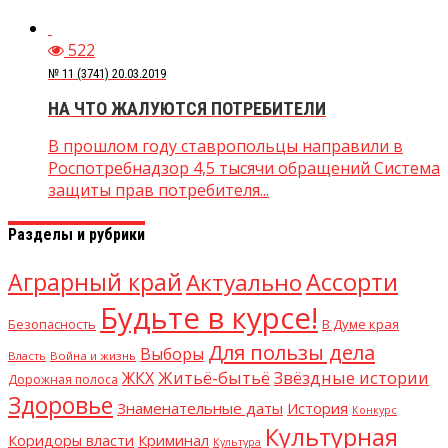
522
№ 11 (3741) 20.03.2019
НА ЧТО ЖАЛУЮТСЯ ПОТРЕБИТЕЛИ
В прошлом году ставропольцы направили в
Роспотребнадзор 4,5 тысячи обращений Система
защиты прав потребителя...
Разделы и рубрики
Аграрный край
Ассорти
Актуально
Будьте в курсе!
В Думе края
Безопасность
Для пользы дела
Выборы
Власть
Война и жизнь
Житьё-бытьё
Звёздные истории
ЖКХ
Дорожная полоса
Здоровье
Знаменательные даты
История
Конкурс
Культурная
Криминал
Коридоры власти
Культура