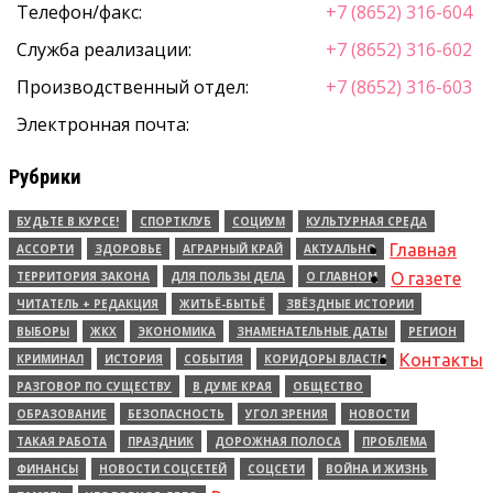
Телефон/факс:
+7 (8652) 316-604
Служба реализации:
+7 (8652) 316-602
Производственный отдел:
+7 (8652) 316-603
Электронная почта:
Рубрики
БУДЬТЕ В КУРСЕ!
СПОРТКЛУБ
СОЦИУМ
КУЛЬТУРНАЯ СРЕДА
Главная
АССОРТИ
ЗДОРОВЬЕ
АГРАРНЫЙ КРАЙ
АКТУАЛЬНО
ТЕРРИТОРИЯ ЗАКОНА
ДЛЯ ПОЛЬЗЫ ДЕЛА
О ГЛАВНОМ
О газете
ЧИТАТЕЛЬ + РЕДАКЦИЯ
ЖИТЬЁ-БЫТЬЁ
ЗВЁЗДНЫЕ ИСТОРИИ
ВЫБОРЫ
ЖКХ
ЭКОНОМИКА
ЗНАМЕНАТЕЛЬНЫЕ ДАТЫ
РЕГИОН
Контакты
КРИМИНАЛ
ИСТОРИЯ
СОБЫТИЯ
КОРИДОРЫ ВЛАСТИ
РАЗГОВОР ПО СУЩЕСТВУ
В ДУМЕ КРАЯ
ОБЩЕСТВО
ОБРАЗОВАНИЕ
БЕЗОПАСНОСТЬ
УГОЛ ЗРЕНИЯ
НОВОСТИ
ТАКАЯ РАБОТА
ПРАЗДНИК
ДОРОЖНАЯ ПОЛОСА
ПРОБЛЕМА
ФИНАНСЫ
НОВОСТИ СОЦСЕТЕЙ
СОЦСЕТИ
ВОЙНА И ЖИЗНЬ