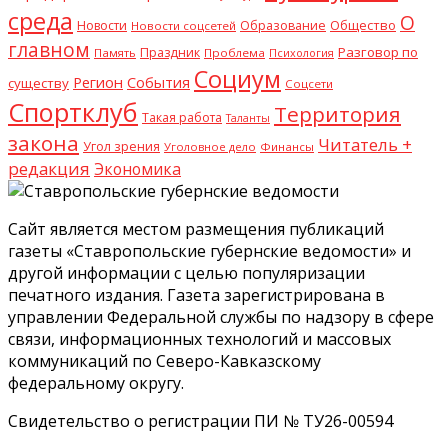
среда
О
Общество
Новости
Образование
Новости соцсетей
главном
Разговор по
Праздник
Память
Проблема
Психология
Социум
Регион
События
существу
Соцсети
Спортклуб
Территория
Такая работа
Таланты
закона
Читатель +
Угол зрения
Уголовное дело
Финансы
редакция
Экономика
Сайт является местом размещения публикаций
газеты «Ставропольские губернские ведомости» и
другой информации с целью популяризации
печатного издания. Газета зарегистрирована в
управлении Федеральной службы по надзору в сфере
связи, информационных технологий и массовых
коммуникаций по Северо-Кавказскому
федеральному округу.
Свидетельство о регистрации ПИ № ТУ26-00594