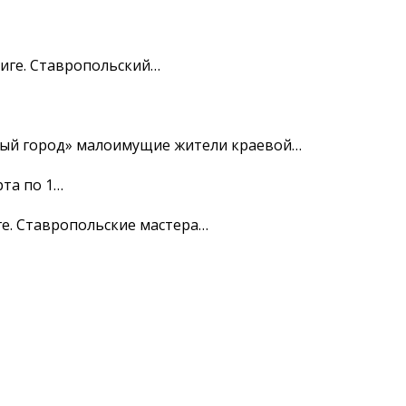
лиге. Ставропольский…
рый город» малоимущие жители краевой…
рта по 1…
ге. Ставропольские мастера…