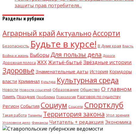
защиты прав потребителя...
Разделы и рубрики
Аграрный край
Ассорти
Актуально
Будьте в курсе!
В Думе края
Безопасность
Власть
Для пользы дела
Выборы
Война и жизнь
Дороги
Житьё-бытьё
Звёздные истории
ЖКХ
Дорожная полоса
Здоровье
Знаменательные даты
История
Коридоры
Культурная среда
Криминал
власти
Культура
О главном
Общество
Новости
Образование
Новости соцсетей
Разговор по существу
Память
Праздник
Проблема
Психология
Спортклуб
Социум
Регион
События
Соцсети
Территория закона
Такая работа
Угол зрения
Таланты
Читатель + редакция
Экономика
Уголовное дело
Финансы