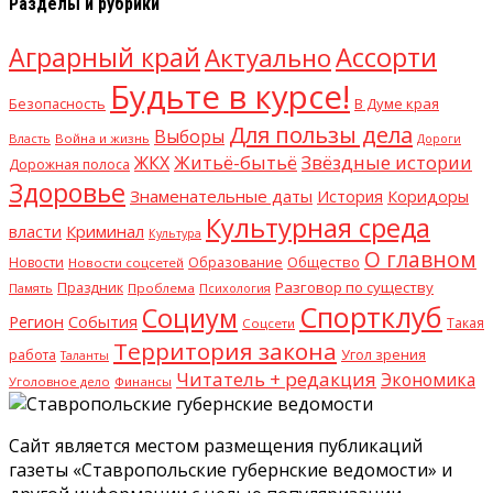
Разделы и рубрики
Аграрный край
Ассорти
Актуально
Будьте в курсе!
В Думе края
Безопасность
Для пользы дела
Выборы
Власть
Война и жизнь
Дороги
Житьё-бытьё
Звёздные истории
ЖКХ
Дорожная полоса
Здоровье
Знаменательные даты
История
Коридоры
Культурная среда
Криминал
власти
Культура
О главном
Общество
Новости
Образование
Новости соцсетей
Разговор по существу
Праздник
Память
Проблема
Психология
Спортклуб
Социум
Регион
События
Такая
Соцсети
Территория закона
работа
Угол зрения
Таланты
Читатель + редакция
Экономика
Уголовное дело
Финансы
Сайт является местом размещения публикаций
газеты «Ставропольские губернские ведомости» и