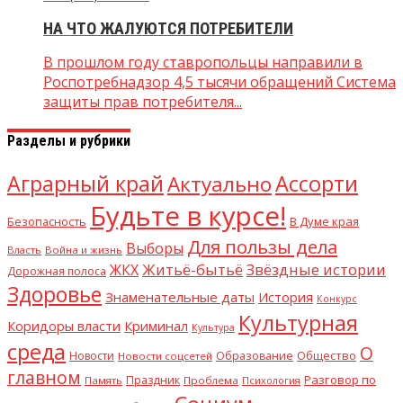
НА ЧТО ЖАЛУЮТСЯ ПОТРЕБИТЕЛИ
В прошлом году ставропольцы направили в
Роспотребнадзор 4,5 тысячи обращений Система
защиты прав потребителя...
Разделы и рубрики
Аграрный край
Ассорти
Актуально
Будьте в курсе!
В Думе края
Безопасность
Для пользы дела
Выборы
Власть
Война и жизнь
Житьё-бытьё
Звёздные истории
ЖКХ
Дорожная полоса
Здоровье
Знаменательные даты
История
Конкурс
Культурная
Криминал
Коридоры власти
Культура
среда
О
Общество
Новости
Образование
Новости соцсетей
главном
Разговор по
Праздник
Память
Проблема
Психология