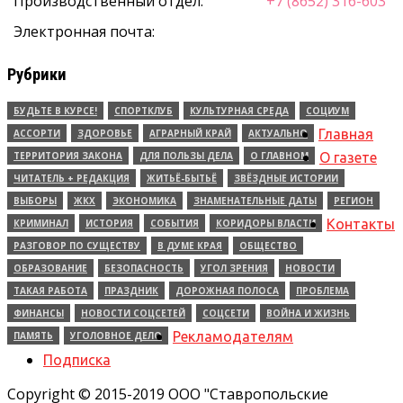
Производственный отдел:
+7 (8652) 316-603
Электронная почта:
Рубрики
БУДЬТЕ В КУРСЕ!
СПОРТКЛУБ
КУЛЬТУРНАЯ СРЕДА
СОЦИУМ
Главная
АССОРТИ
ЗДОРОВЬЕ
АГРАРНЫЙ КРАЙ
АКТУАЛЬНО
ТЕРРИТОРИЯ ЗАКОНА
ДЛЯ ПОЛЬЗЫ ДЕЛА
О ГЛАВНОМ
О газете
ЧИТАТЕЛЬ + РЕДАКЦИЯ
ЖИТЬЁ-БЫТЬЁ
ЗВЁЗДНЫЕ ИСТОРИИ
ВЫБОРЫ
ЖКХ
ЭКОНОМИКА
ЗНАМЕНАТЕЛЬНЫЕ ДАТЫ
РЕГИОН
Контакты
КРИМИНАЛ
ИСТОРИЯ
СОБЫТИЯ
КОРИДОРЫ ВЛАСТИ
РАЗГОВОР ПО СУЩЕСТВУ
В ДУМЕ КРАЯ
ОБЩЕСТВО
ОБРАЗОВАНИЕ
БЕЗОПАСНОСТЬ
УГОЛ ЗРЕНИЯ
НОВОСТИ
ТАКАЯ РАБОТА
ПРАЗДНИК
ДОРОЖНАЯ ПОЛОСА
ПРОБЛЕМА
ФИНАНСЫ
НОВОСТИ СОЦСЕТЕЙ
СОЦСЕТИ
ВОЙНА И ЖИЗНЬ
Рекламодателям
ПАМЯТЬ
УГОЛОВНОЕ ДЕЛО
Подписка
Copyright © 2015-2019 ООО "Ставропольские