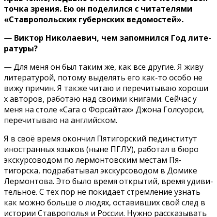
точка зрения. Ею он поделился с читателями
«Ставропольских губерн­ских ведомостей».
— Виктор Николаевич, чем запомнился Год лите­
ратуры?
— Для меня он был та­ким же, как все другие. Я живу
литературой, потому выделять его как-то особо не
вижу причин. Я так­же читаю и перечитываю хороши
х авторов, рабо­таю над своими книгами. Сейчас у
меня на столе «Сага о Форсайтах» Джона Голсуорси,
перечитываю на английском.
Я в своё время окончил Пятигорский пединсти­тут
иностранных языков (ныне ПГЛУ), работал в бюро
экскурсоводом по лермонтовским местам Пя­
тигорска, подрабатывал экскурсоводом в Домике
Лермонтова. Это было вре­мя открытий, время удиви­
тельное. С тех пор не по­кидает стремление узнать
как можно больше о людях, оставивших свой след в
истории Ставрополья и России. Нужно рассказы­вать