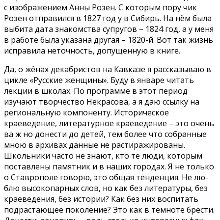
с изображением Анны Ро­зен. С которым пору чик
Розен отправился в 1827 год у в Сибирь. На нём была
выбита дата знаком­ства супругов – 1824 год, а у меня
в работе была указана другая – 1820-й. Вот так жизнь
исправила неточность, допущенную в книге.
Да, о жёнах декабристов на Кавказе я рассказываю в
цикле «Русские женщи­ны». Буду в январе чи­тать
лекции в школах. По программе в этот период
изучают творчество Не­красова, а я даю ссылку на
региональную компоненту. Историческое
краеведение, литературное краеведение – это очень
ва ж но до­нести до детей, тем более что собранные
мною в архивах данные не расти­ражированы.
Школьники часто не знают, кто те люди, которым
поставле­ны памятник и в наших городах. Я не только
о Ставрополе говорю, это общая тенденция. Не лю­
блю высокопарных слов, но как без литературы, без
краеведения, без истории? Как без них воспитать
подрастающее поколение? Это как в темноте брести.