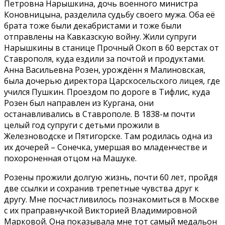
Петровна Нарышкина, дочь военного министра
Конов­ницына, разделила судьбу своего мужа. Оба её
брата тоже были декабристами и тоже были
отправлены на Кавказскую войну. Жили супруги
Нарышкины в ста­нице Прочный Окоп в 60 верстах от
Ставрополя, куда ездили за почтой и про­дуктами.
Анна Васильевна Розен, урождённ я Ма­линовская,
была дочерью директора Царскосельского лицея, где
учился Пуш­кин. Проездом по дороге в Тифлис, куда
Розен был направлен из Кургана, они
останавливались в Ставро­поле. В 1838-м почти
целый год супруги с детьми про­жили в
Железноводске и Пятигорске. Там родилась одна из
их дочерей – Со­нечка, умершая во мла­денчестве и
похороненная отцом на Машуке.
Розены прожили долгую жизнь, почти 60 лет, прой­дя
две ссылки и сохранив трепетные чувства друг к
другу. Мне посчастливи­лось познакомиться в Мо­скве
с их праправнучкой Викторией Владимировной
Марковой. Она показывала мне тот самый медальон