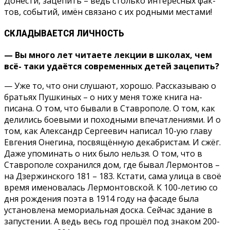
Донести, зацепить – ведь столько интересных фак­
тов, событий, имён связано с их родными местами!
СКЛАДЫВАЕТСЯ ЛИЧНОСТЬ
— Вы много лет читаете лекции в школах, чем
всё- таки удаётся современных детей зацепить?
— Уже то, что они слу­шают, хорошо. Рассказываю о
братьях Пушкиных – о них у меня тоже книга на­
писана. О том, что быва­ли в Ставрополе. О том, как
делились боевыми и походными впечатлениями. И о
том, как Александр Сергеевич написал 10-ую главу
Евгения Онегина, по­свящённую декабристам. И сжёг.
Даже упоминать о них было нельзя. О том, что в
Ставрополе сохранился дом, где бывал Лермонтов –
на Дзержинского 181 – 183. Кстати, сама улица в своё
время именовалась Лермон­товской. К 100-летию со
дня рождения поэта в 1914 году на фасаде была
установлена мемориальная доска. Сейчас здание в
запустении. А ведь весь год прошёл под знаком 200-