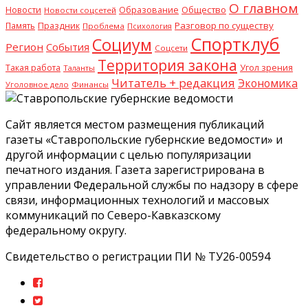
О главном
Общество
Новости
Образование
Новости соцсетей
Разговор по существу
Память
Праздник
Проблема
Психология
Спортклуб
Социум
Регион
События
Соцсети
Территория закона
Такая работа
Угол зрения
Таланты
Читатель + редакция
Экономика
Уголовное дело
Финансы
Сайт является местом размещения публикаций
газеты «Ставропольские губернские ведомости» и
другой информации с целью популяризации
печатного издания. Газета зарегистрирована в
управлении Федеральной службы по надзору в сфере
связи, информационных технологий и массовых
коммуникаций по Северо-Кавказскому
федеральному округу.
Свидетельство о регистрации ПИ № ТУ26-00594