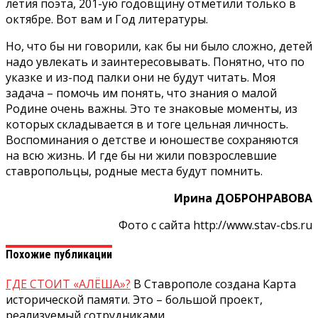
летия поэта, 201-ую го­довщину отметили только в
октябре. Вот вам и Год литературы.
Но, что бы ни говорили, как бы ни было сложно, детей
надо увлекать и заин­тересовывать. Понятно, что по
указке и из-под палки они не будут читать. Моя
задача – помочь им понять, что знания о малой
Родине очень важны. Это те зна­ковые моменты, из
которых складывается в и тоге цель­ная личность.
Воспоминания о детстве и юношестве сохра­няются
на всю жизнь. И где бы ни жили повзрослевшие
ставропольцы, родные места будут помнить.
Ирина ДОБРОНРАВОВА
Фото с сайта http://www.stav-cbs.ru
Похожие публикации
ГДЕ СТОИТ «АЛЁША»?
В Ставрополе создана Карта
исторической памяти. Это – большой проект,
реализуемый сотрудниками…