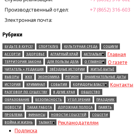
Производственный отдел:
+7 (8652) 316-603
Электронная почта:
Рубрики
БУДЬТЕ В КУРСЕ!
СПОРТКЛУБ
КУЛЬТУРНАЯ СРЕДА
СОЦИУМ
Главная
АССОРТИ
ЗДОРОВЬЕ
АГРАРНЫЙ КРАЙ
АКТУАЛЬНО
ТЕРРИТОРИЯ ЗАКОНА
ДЛЯ ПОЛЬЗЫ ДЕЛА
О ГЛАВНОМ
О газете
ЧИТАТЕЛЬ + РЕДАКЦИЯ
ЗВЁЗДНЫЕ ИСТОРИИ
ЖИТЬЁ-БЫТЬЁ
ВЫБОРЫ
ЖКХ
ЭКОНОМИКА
РЕГИОН
ЗНАМЕНАТЕЛЬНЫЕ ДАТЫ
Контакты
ИСТОРИЯ
КРИМИНАЛ
СОБЫТИЯ
КОРИДОРЫ ВЛАСТИ
РАЗГОВОР ПО СУЩЕСТВУ
В ДУМЕ КРАЯ
ОБЩЕСТВО
ОБРАЗОВАНИЕ
БЕЗОПАСНОСТЬ
УГОЛ ЗРЕНИЯ
ПРАЗДНИК
НОВОСТИ
ТАКАЯ РАБОТА
ДОРОЖНАЯ ПОЛОСА
ПАМЯТЬ
ПРОБЛЕМА
ФИНАНСЫ
НОВОСТИ СОЦСЕТЕЙ
СОЦСЕТИ
Рекламодателям
ВОЙНА И ЖИЗНЬ
ТАЛАНТЫ
Подписка