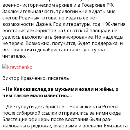
военно- историческом архиве и в Госархиве РФ.
Заключи­тельная часть трилогии «Не видать мне
снегов Родины» готова, но из­дать её нет
возможности. Даже в Год литературы, год 1 90-летия
восстания декабристов на Сенатской площади не
удалось вы­хлопотать финансирование. Но надежды
не теряю. Воз­можно, получится, будет поддержка, и
вся трилогия о декабристах станет до­ступна
читателю.
Виктор Кравченко, писатель
– На Кавказ вслед за мужьями ехали и жёны, о
чём также мало известно….
– Две супруги декабри­стов – Нарышкина и Розе­на –
после сибирской ссыл­ки отправились за ними сюда.
Блестящие офицеры после восстания были раз­
жалованы в рядовые, рядо­выми и воевали. Елизавета