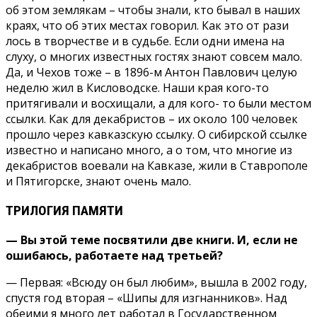
об этом землякам – чтобы знали, кто бывал в наших
краях, что об этих местах говорил. Как это от рази
лось в творчестве и в судьбе. Если одни имена на
слуху, о многих известных гостях знают совсем мало.
Да, и Чехов тоже – в 1896-м Антон Павлович целую
неделю жил в Кисловодске. Наши края кого-то
притягивали и восхищали, а для кого- то были местом
ссылки. Как для декабристов – их около 100 человек
прошло через кавказскую ссылку. О сибирской ссылке
известно и написано много, а о том, что многие из
декабристов воевали на Кавказе, жили в Ставрополе
и Пятигорске, знают очень мало.
ТРИЛОГИЯ ПАМЯТИ
— Вы этой теме посвяти­ли две книги. И, если не
ошибаюсь, работаете над третьей?
— Первая: «Всюду он был любим», вышла в 2002 году,
спустя год вторая – «Шипы для изгнанников». Над
обе­ими я много лет работал в Государственном